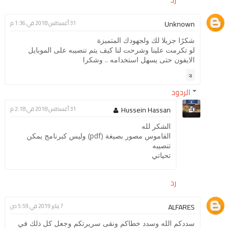
Unknown
31 أغسطس 2018 في 1:36 م
شكرًا جزيلا لك ولجهودك المتميزة
لو تكرمت علينا وشرحت لنا كيف يتم تنصيبه على الموبايل
الايفون حتى يسهل استخدامه .. وشكرا
رد
الردود
Hussein Hassan
31 أغسطس 2018 في 2:18 م
الشكر لله
القاموس مصور بصيغة (pdf) وليس كبرنامج يمكن
تنصيبه
تحياتي
رد
ALFARES
7 يناير 2019 في 5:59 ص
سددكم الله وسدد خطاكم ونقى سريرتكم وجعل كل ذلك في