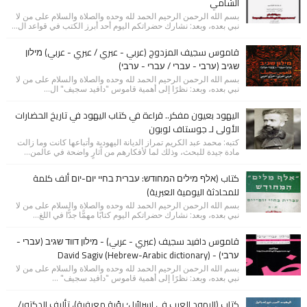
الشامي
بسم الله الرحمن الرحيم الحمد لله وحده والصلاة والسلام على من لا
نبي بعده، وبعد: نشارك حضراتكم اليوم أحد أبرز الكتب في قواعد ال...
قاموس سجيف المزدوج (عربي - عبري / عبري - عربي) מילון
שגיב (ערבי - עברי / עברי - ערבי)
بسم الله الرحمن الرحيم الحمد لله وحده والصلاة والسلام على من لا
نبي بعده، وبعد: نظرًا إلى أهمية قاموس "دافيد سجيف" ال...
اليهود بعيون مفكر.. قراءة في كتاب اليهود في تاريخ الحضارات
الأولى لـ جوستاف لوبون
كتبه: محمد عبد الكريم تمراز الديانة اليهودية وأتباعها كانت وما زالت
مادة جيدة للبحث، وذلك لما لأفكارهم من آثارٍ واضحة في عالمن...
كتاب (אלף מילים המחודש: עברית בחיי יום-יום ألف كلمة
للمحادثة اليومية العبرية)
بسم الله الرحمن الرحيم الحمد لله وحده والصلاة والسلام على من لا
نبي بعده، وبعد: نشارك حضراتكم اليوم كتابًا مهمًّا جدًّا في اللغ...
قاموس دافيد سجيف (عبري - عربي) - מילון דווד שגיב (עברי -
ערבי) - (David Sagiv (Hebrew-Arabic dictionary
بسم الله الرحمن الرحيم الحمد لله وحده والصلاة والسلام على من لا
نبي بعده، وبعد: نظرًا إلى أهمية قاموس "دافيد سجيف" ...
كتاب (اليهود العرب في إسرائيل؛ رؤية معرفية)، تأليف الدكتور/