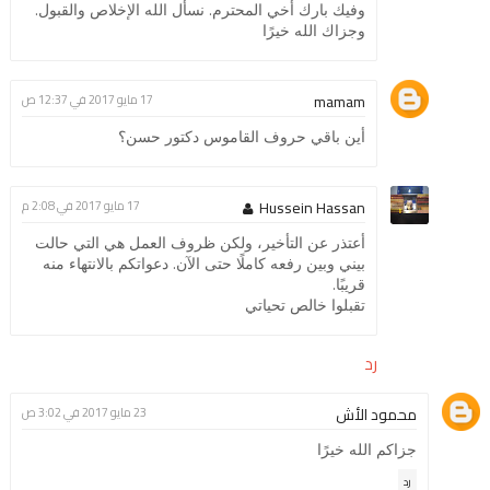
وفيك بارك أخي المحترم. نسأل الله الإخلاص والقبول.
وجزاك الله خيرًا
mamam
17 مايو 2017 في 12:37 ص
أين باقي حروف القاموس دكتور حسن؟
Hussein Hassan
17 مايو 2017 في 2:08 م
أعتذر عن التأخير، ولكن ظروف العمل هي التي حالت
بيني وبين رفعه كاملًا حتى الآن. دعواتكم بالانتهاء منه
قريبًا.
تقبلوا خالص تحياتي
رد
محمود الأش
23 مايو 2017 في 3:02 ص
جزاكم الله خيرًا
رد