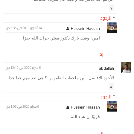
رد
الردود
Hussein Hassan
14 أكتوبر 2019 في 2:35 ص
آمين، وفيك بارك دكتور معتز. جزاك الله خيرًا
رد
abdallah
6 فبراير 2020 في 12:12 ص
الأخوة الأفاضل.. أين ملحقات القاموس..؟ هي تعد مهم جدا جدا
رد
الردود
Hussein Hassan
6 فبراير 2020 في 1:06 ص
قريبًا إن شاء الله
رد