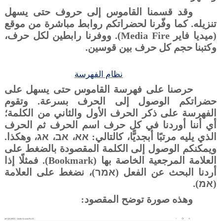
وقد قسمنا القاموس إلى حروف حتى يسهل
تنزيله. كما وفّرنا لحضراتكم روابط مباشرة من موقع
(ميديا فاير
Media Fire
). ووفرنا رابطين لكل حرف،
وكتبنا حجم كل حرف بين قوسين.
نظام الفهرسة
حرصنا على فهرسة القاموس حتى يسهل على
حضراتكم الوصول إلى الحرف بسرعة. وتقوم
الفهرسة على ذكر الحرف الأول والثاني من الكلمة؛
أي أننا أوردنا في كل حرف اسم الحرف ثم الحرف
الذي يليه مرتبًا أبجديًّا، كالتالي:
אא
،
אב
،
אג
، وهكذا
.
ويمكنكم الوصول إلى الكلمة المقصودة بالضغط على
العلامة المرجعية الخاصة بها (
Bookmark
). فمثلًا إذا
أردنا البحث عن الفعل (
אמר
)، نضغط على العلامة
(
אמ
)
.
وهذه صورة توضح المقصود: