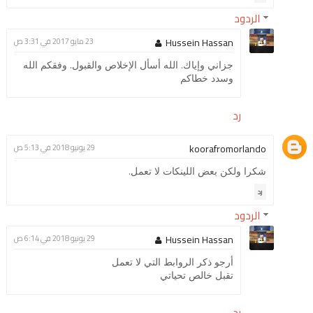
الردود
Hussein Hassan
23 مايو 2017 في 3:31 ص
جزاني وإياك. الله أسأل الإخلاص والقبول. وفقكم الله
وسدد خطاكم
رد
koorafromorlando
29 يونيو 2018 في 5:13 ص
شكرا ولكن بعض اللينكات لا تعمل.
رد
الردود
Hussein Hassan
29 يونيو 2018 في 6:14 ص
أرجو ذكر الروابط التي لا تعمل
تقبل خالص تحياتي
رد