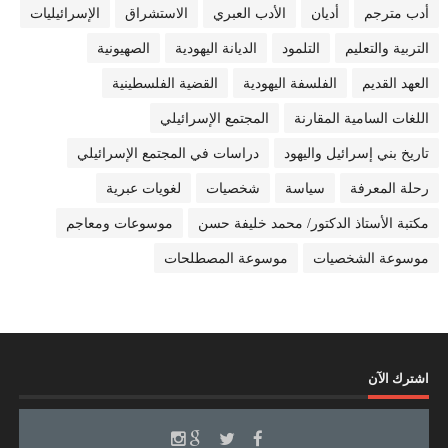
أدب مترجم
أديان
الأدب العبري
الاستشراق
الإسرائيليات
التربية والتعليم
التلمود
الديانة اليهودية
الصهيونية
العهد القديم
الفلسفة اليهودية
القضية الفلسطينية
اللغات السامية المقارنة
المجتمع الإسرائيلي
تاريخ بني إسرائيل واليهود
دراسات في المجتمع الإسرائيلي
رحلة المعرفة
سياسة
شخصيات
لغويات عبرية
مكتبة الأستاذ الدكتور/ محمد خليفة حسن
موسوعات ومعاجم
موسوعة الشخصيات
موسوعة المصطلحات
اشترك الآن