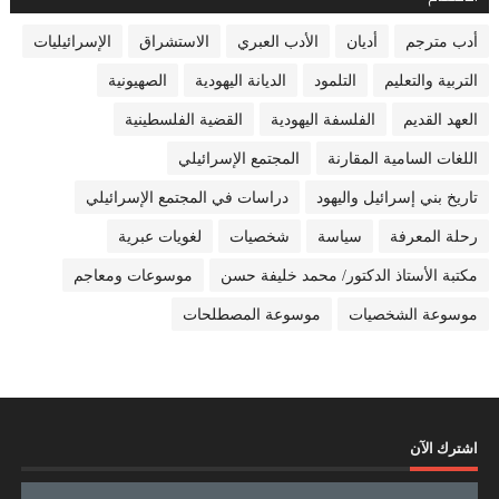
أدب مترجم
أديان
الأدب العبري
الاستشراق
الإسرائيليات
التربية والتعليم
التلمود
الديانة اليهودية
الصهيونية
العهد القديم
الفلسفة اليهودية
القضية الفلسطينية
اللغات السامية المقارنة
المجتمع الإسرائيلي
تاريخ بني إسرائيل واليهود
دراسات في المجتمع الإسرائيلي
رحلة المعرفة
سياسة
شخصيات
لغويات عبرية
مكتبة الأستاذ الدكتور/ محمد خليفة حسن
موسوعات ومعاجم
موسوعة الشخصيات
موسوعة المصطلحات
اشترك الآن