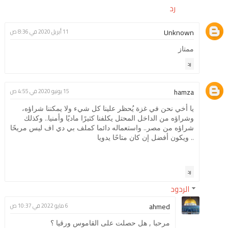
رد
Unknown
11 أبريل 2020 في 8:36 ص
ممتاز
رد
hamza
15 يونيو 2020 في 4:55 ص
يا أخي نحن في غزة يُحظر علينا كل شيء ولا يمكننا شراؤه،
وشراؤه من الداخل المحتل يكلفنا كثيرًا ماديًا وأمنيا.. وكذلك
شراؤه من مصر.. واستعماله دائما كملف بي دي اف ليس مريحًا
.. ويكون أفضل إن كان متاحًا يدويا
رد
الردود
ahmed
6 مايو 2022 في 10:37 ص
مرحبا , هل حصلت على القاموس ورقيا ؟