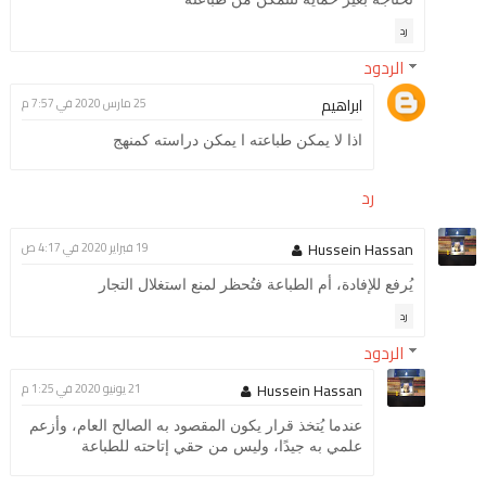
رد
الردود
ابراهيم
25 مارس 2020 في 7:57 م
اذا لا يمكن طباعته ا يمكن دراسته كمنهج
رد
Hussein Hassan
19 فبراير 2020 في 4:17 ص
يُرفع للإفادة، أم الطباعة فتُحظر لمنع استغلال التجار
رد
الردود
Hussein Hassan
21 يونيو 2020 في 1:25 م
عندما يُتخذ قرار يكون المقصود به الصالح العام، وأزعم
علمي به جيدًا، وليس من حقي إتاحته للطباعة