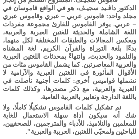
"قاموس سجيـﭫ. المشروع الضخم من إنجاز
الدكتور داﭬـيد سجيـﭫ، هو في الواقع قاموسان في
مجلد واحد: قاموس عربي – عبري وقاموس عبري
– عربي. يوفر القاموس للقارئ مجموعة مفردات
اللغة الشاملة والحديثة للغتين العبرية والعربية،
ويعكس المجالات والطبقات المختلفة لكل منهما،
بدءًا بلغة التوراة والقرآن الكريم، لغة المشناه
والتلمود والحديث، وانتهاءً بمحدثات اللغتين العبرية
والعربية المعاصرتين. كما يشمل القاموس مئات من
الأقوال المأثورة في اللغتين العبرية والآرامية لا
تشملها قواميس أخرى: كلمات أجنبية تأصلت في
العبرية والعربية، مع ذكر مصدرها، وكذلك كلمات
باللغة الدارجة وتعابير بالعربية العامية.
تم تشكيل كلمات القاموس تشكيلًا كاملًا، ولا
شك أنه سيكون أداة سهلة الاستعمال للغاية
للمعلمين والتلاميذ، للأدباء والمترجمين، للصحفيين،
للباحثين ولمحبّي اللغتين، العربية والعبرية".