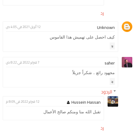
رد
Unknown
12 أبريل 2021 في 4:05 ص
كيف احصل على تهميش هذا القاموس
رد
saher
7 فبراير 2022 في 8:22 ص
مجهود رائع .. شكراً جزيلاً
رد
الردود
Hussein Hassan
12 فبراير 2022 في 8:09 م
تقبل الله منا ومنكم صالح الأعمال
رد