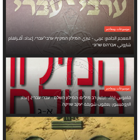
موسوعات ومعاجم
المعجم الجامع: عربي - عبري המילון המקיף: ערבי־עברי، إعداد: أﭭـراهام
شاروني אברהם שרוני
موسوعات ومعاجم
قاموس (راﭫ ميليم רב מילים: המילון השלם - עברי עברי)، إعداد
البروفيسور: يعقوب شويقة יעקב שויקה