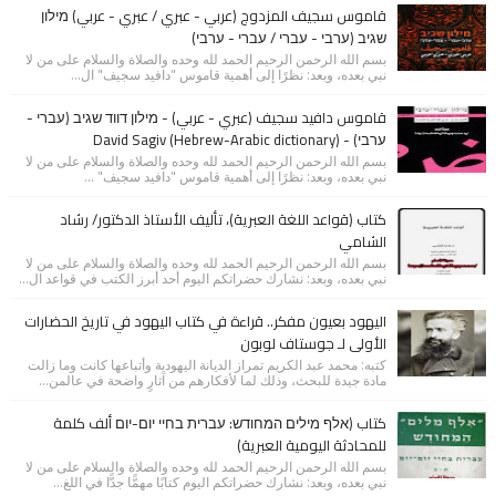
قاموس سجيف المزدوج (عربي - عبري / عبري - عربي) מילון
שגיב (ערבי - עברי / עברי - ערבי)
بسم الله الرحمن الرحيم الحمد لله وحده والصلاة والسلام على من لا
نبي بعده، وبعد: نظرًا إلى أهمية قاموس "دافيد سجيف" ال...
قاموس دافيد سجيف (عبري - عربي) - מילון דווד שגיב (עברי -
ערבי) - (David Sagiv (Hebrew-Arabic dictionary
بسم الله الرحمن الرحيم الحمد لله وحده والصلاة والسلام على من لا
نبي بعده، وبعد: نظرًا إلى أهمية قاموس "دافيد سجيف" ...
كتاب (قواعد اللغة العبرية)، تأليف الأستاذ الدكتور/ رشاد
الشامي
بسم الله الرحمن الرحيم الحمد لله وحده والصلاة والسلام على من لا
نبي بعده، وبعد: نشارك حضراتكم اليوم أحد أبرز الكتب في قواعد ال...
اليهود بعيون مفكر.. قراءة في كتاب اليهود في تاريخ الحضارات
الأولى لـ جوستاف لوبون
كتبه: محمد عبد الكريم تمراز الديانة اليهودية وأتباعها كانت وما زالت
مادة جيدة للبحث، وذلك لما لأفكارهم من آثارٍ واضحة في عالمن...
كتاب (אלף מילים המחודש: עברית בחיי יום-יום ألف كلمة
للمحادثة اليومية العبرية)
بسم الله الرحمن الرحيم الحمد لله وحده والصلاة والسلام على من لا
نبي بعده، وبعد: نشارك حضراتكم اليوم كتابًا مهمًّا جدًّا في اللغ...