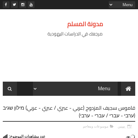
مدونة المسلم
مرجعك في الدراسات اليهودية
قاموس سجيف المزدوج (عربي - عبري / عبري - عربي) מילון שגיב
(ערבי - עברי / עברי - ערבי)
7 سنين
موسوعات ومعاجم
عدد مشاهدات الموضوع: