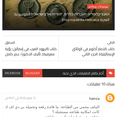
موسوعات ومعاجم
האנציקלופדיה העברית: כללית, יהודית וארצישראלית الموسوعة
العبرية Encyclopaedia Hebraica
التالي
السابق
كتاب (انتصار أكتوبر في الوثائق
كتاب (اليهود العرب في إسرائيل؛ رؤية
الإسرائيلية)، الجزء الثاني
معرفية)، تأليف الدكتور/ عمر كامل
أختر نظام
التعليقات الذي تحبه
BLOGGER
FACEBOOK
هناك 10 تعليقات:
hamza
12 فبراير 2020 في 8:07 ص
الملف محمي من الطباعة، ما فائدة رفعه وتحميله بي دي اف اذ
كانت امكانية طباعته مستحيلة ؟
نحتاجه بغير حماية لنتمكن من طباعته