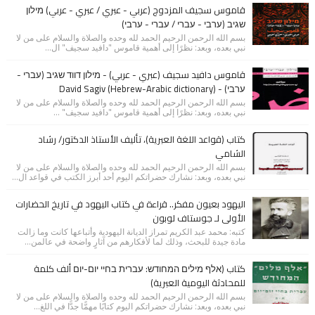
قاموس سجيف المزدوج (عربي - عبري / عبري - عربي) מילון
שגיב (ערבי - עברי / עברי - ערבי)
بسم الله الرحمن الرحيم الحمد لله وحده والصلاة والسلام على من لا
نبي بعده، وبعد: نظرًا إلى أهمية قاموس "دافيد سجيف" ال...
قاموس دافيد سجيف (عبري - عربي) - מילון דווד שגיב (עברי -
ערבי) - (David Sagiv (Hebrew-Arabic dictionary
بسم الله الرحمن الرحيم الحمد لله وحده والصلاة والسلام على من لا
نبي بعده، وبعد: نظرًا إلى أهمية قاموس "دافيد سجيف" ...
كتاب (قواعد اللغة العبرية)، تأليف الأستاذ الدكتور/ رشاد
الشامي
بسم الله الرحمن الرحيم الحمد لله وحده والصلاة والسلام على من لا
نبي بعده، وبعد: نشارك حضراتكم اليوم أحد أبرز الكتب في قواعد ال...
اليهود بعيون مفكر.. قراءة في كتاب اليهود في تاريخ الحضارات
الأولى لـ جوستاف لوبون
كتبه: محمد عبد الكريم تمراز الديانة اليهودية وأتباعها كانت وما زالت
مادة جيدة للبحث، وذلك لما لأفكارهم من آثارٍ واضحة في عالمن...
كتاب (אלף מילים המחודש: עברית בחיי יום-יום ألف كلمة
للمحادثة اليومية العبرية)
بسم الله الرحمن الرحيم الحمد لله وحده والصلاة والسلام على من لا
نبي بعده، وبعد: نشارك حضراتكم اليوم كتابًا مهمًّا جدًّا في اللغ...