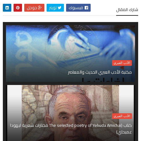
فيسبوك
تويتر
جوجل
شارك المقال
الأدب العبري
مكتبة الأدب العبري الحديث والمعاصر
الأدب العبري
كتاب (The selected poetry of Yehuda Amichai مختارات شعرية ليهودا
عميحاي)