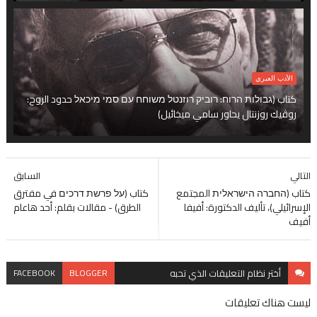
الأدب العبري
كتاب (גבולות הרוח: רוביק רוזנטל משוחח עם סמי מיכאל حدود الروح:
روڤيك روزنتال يحاور سامي ميخائيل)
التالي
السابق
كتاب (החברה הישראלית المجتمع
كتاب (על פרשת דרכים في مفترق
الإسرائيلي)، تأليف الدكتورة: أفيفا
الطرق) - مقالات بقلم: أحد هاعام
أفيف
أختر نظام
التعليقات الذي تحبه
BLOGGER
FACEBOOK
ليست هناك تعليقات