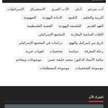
أدب مترجم
أديان
الأدب العبري
الاستشراق
الإسرائيليات
التربية والتعليم
التلمود
الديانة اليهودية
الصهيونية
العهد القديم
الفلسفة اليهودية
القضية الفلسطينية
اللغات السامية المقارنة
المجتمع الإسرائيلي
تاريخ بني إسرائيل واليهود
دراسات في المجتمع الإسرائيلي
رحلة المعرفة
سياسة
شخصيات
لغويات عبرية
مكتبة الأستاذ الدكتور/ محمد خليفة حسن
موسوعات ومعاجم
موسوعة الشخصيات
موسوعة المصطلحات
اشترك الآن