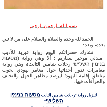
بسم الله الرحمن الرحيم
الحمد لله وحده والصلاة والسلام على من لا نبي
بعده، وبعد:
نشارك حضراتكم اليوم رواية عبرية للأديب
מסעות
"مندلي موخير سفاريم"؛ ألا وهي رواية (
בנימין השלישי
رحلات بنيامين الثالث)
،
وهي رواية
مغامرات تدور أحداثها حول مغامر يهودي يجوب
مناطق إقامة اليهود؛ ليرصد مظاهر الجهل والتخلف
والخرافات فيها.
מסעות בנימין
لتنزيل رواية "
رحلات بنيامين الثالث
השלישי
"