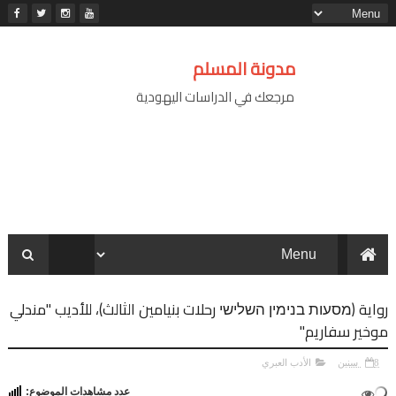
مدونة المسلم
مرجعك في الدراسات اليهودية
رواية (מסעות בנימין השלישי رحلات بنيامين الثالث)، للأديب "مندلي
موخير سفاريم"
8 سنين
الأدب العبري
عدد مشاهدات الموضوع: