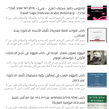
قاموس دافيد سجيف (عبري - عربي) - מילון דווד שגיב (עברי -
ערבי) - (David Sagiv (Hebrew-Arabic dictionary
بسم الله الرحمن الرحيم الحمد لله وحده والصلاة والسلام على من لا
نبي بعده، وبعد: نظرًا إلى أهمية قاموس "دافيد سجيف" ...
كتاب (قواعد اللغة العبرية)، تأليف الأستاذ الدكتور/ رشاد
الشامي
بسم الله الرحمن الرحيم الحمد لله وحده والصلاة والسلام على من لا
نبي بعده، وبعد: نشارك حضراتكم اليوم أحد أبرز الكتب في قواعد ال...
اليهود بعيون مفكر.. قراءة في كتاب اليهود في تاريخ الحضارات
الأولى لـ جوستاف لوبون
كتبه: محمد عبد الكريم تمراز الديانة اليهودية وأتباعها كانت وما زالت
مادة جيدة للبحث، وذلك لما لأفكارهم من آثارٍ واضحة في عالمن...
كتاب (اليهود العرب في إسرائيل؛ رؤية معرفية)، تأليف الدكتور/
عمر كامل
بسم الله الرحمن الرحيم الحمد لله وحده والصلاة والسلام على من لا
نبي بعده، وبعد: نشارك حضراتكم اليوم أحد أهم الكتب التي لا يستغني...
كتاب (אלף מילים המחודש: עברית בחיי יום-יום ألف كلمة
للمحادثة اليومية العبرية)
بسم الله الرحمن الرحيم الحمد لله وحده والصلاة والسلام على من لا