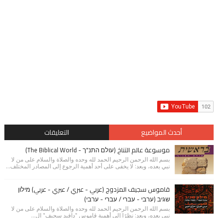
أحدث المواضيع
التعليقات
موسوعة عالم التناخ (עולם התנ"ך - The Biblical World)
بسم الله الرحمن الرحيم الحمد لله وحده والصلاة والسلام على من لا
نبي بعده، وبعد: لا يخفى على أحد أهمية الرجوع إلى المصادر المختلف...
قاموس سجيف المزدوج (عربي - عبري / عبري - عربي) מילון
שגיב (ערבי - עברי / עברי - ערבי)
بسم الله الرحمن الرحيم الحمد لله وحده والصلاة والسلام على من لا
نبي بعده، وبعد: نظرًا إلى أهمية قاموس "دافيد سجيف" ال...