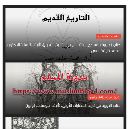
القضية الفلسطينية
كتاب (عروبة فلسطين والقدس في التاريخ القديم)، تأليف الأستاذ الدكتور/
محمد خليفة حسن
تاريخ بني إسرائيل واليهود
كتاب اليهود في تاريخ الحضارات الأولى، تأليف: جوستاف لوبون