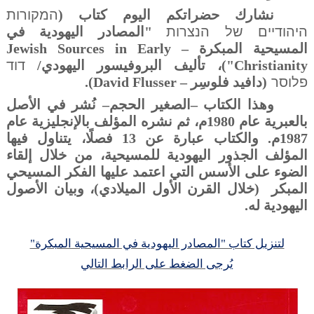
نشارك حضراتكم اليوم كتاب (
המקורות
היהודיים של הנצרות
"ا
لمصادر اليهودية في
المسيحية المبكرة –
Jewish Sources in Early
Christianity
")، تأليف البروفيسور اليهودي/
דוד
פלוסר
(دافيد فلوسِر –
David Flusser
).
وهذا الكتاب –الصغير الحجم– نُشر في الأصل
بالعبرية عام 1980م، ثم نشره المؤلف بالإنجليزية عام
1987م. والكتاب عبارة عن 13 فصلًا، يتناول فيها
المؤلف الجذور اليهودية للمسيحية، من خلال إلقاء
الضوء على الأسس التي اعتمد عليها الفكر المسيحي
المبكر
(خلال القرن الأول الميلادي)، وبيان الأصول
اليهودية له.
لتنزيل كتاب "المصادر اليهودية في المسيحية المبكرة"
يُرجى الضغط على الرابط التالي